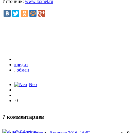
Источник:
www.loxnet.ru
__________ __________ __________
__________ __________ __________ __________
кредит
,
обман
Neo
0
7
комментариев
alina2014petrova
8 января 2016, 16:52
0