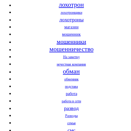
лохотрон
лохотронщики
лохотроны
магазин
мошенник
мошенники
мошенничество
На заметку
нечестная компания
обман
обменник
подстава
работа
работа в сети
развод
Разводы
семья
смс