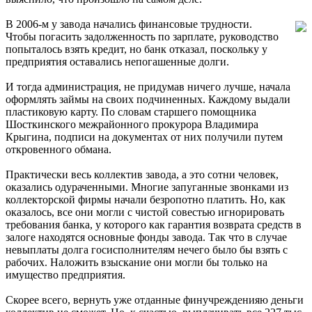
В 2006-м у завода начались финансовые трудности.
Чтобы погасить задолженность по зарплате, руководство
попыталось взять кредит, но банк отказал, поскольку у
предприятия оставались непогашенные долги.
И тогда администрация, не придумав ничего лучше, начала
оформлять займы на своих подчиненных. Каждому выдали
пластиковую карту. По словам старшего помощника
Шосткинского межрайонного прокурора Владимира
Крыгина, подписи на документах от них получили путем
откровенного обмана.
Практически весь коллектив завода, а это сотни человек,
оказались одураченными. Многие запуганные звонками из
коллекторской фирмы начали безропотно платить. Но, как
оказалось, все они могли с чистой совестью игнорировать
требования банка, у которого как гарантия возврата средств в
залоге находятся основные фонды завода. Так что в случае
невыплаты долга госисполнителям нечего было бы взять с
рабочих. Наложить взыскание они могли бы только на
имущество предприятия.
Скорее всего, вернуть уже отданные финучрежденияю деньги