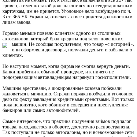
коллектив не сможет. Но, к счастью, выплачивать все 227 тыс.
гривен, а именно такой долг накопился по псевдозарплатным
карточкам, им не придется. Уголовное дело возбуждено по ч.
3 ст. 365 УК Украины, отвечать за все придется должностным
лицам завода.
Гораздо меньше повезло клиентам одного из столичных
автосалонов, который брал кредиты под залог новеньких
машин.
Не сообщая покупателям, что товар «с историей»,
они оформляли договоры, получали деньги и забывали о
клиентах.
Но наступил момент, когда фирма не смогла вернуть деньги.
Банки прибегли к обычной процедуре, и к ничего не
подозревающим автовладельцам нагрянули госисполнители.
Машины арестовали, а шокированные хозяева побежали
жаловаться в милицию. Стражи порядка возбудили уголовное
дело по факту завладения кредитными средствами. Вот только
пока непонятно, кого обвинят в совершении преступления:
банкиров или самих автолюбителей.
Самое интересное, что практика получения займов под залог
товара, находящегося в обороте, достаточно распространена.
Так поступали не только автосалоны, но и всевозможные сети