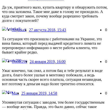
Да уж, приятного мало, купить квартиру и обнаружить потом,
что она заложена. Такое мне даже в голову не приходило. А
куда смотрит закон, почему вообще разрешено требовать
долги с покупателей?
AnjutkaS
27 августа 2018, 15:43
0
Та ситуация что произошла с работниками на Украине, это
вина банка, который перед выдачей кредитного лимита не
перепроверил информацию о месте работы клиента, что
бывает крайне редко.
Ooole299
24 января 2019, 16:00
0
Ужас конечно, так снял, а потом бац и тебе результат в виде
долга, благо более ушлые в ментовку побежали, а ведь
основная часть скорее всего платила, ситуация незавидная,
вот поэтому к деньгам надо более трепетно относится.
Max
25 января 2019, 14:58
0
Упомянутая ситуация с заводом, тем более государственным
— вообще жестяк. Правда, это было давно, сейчас такое