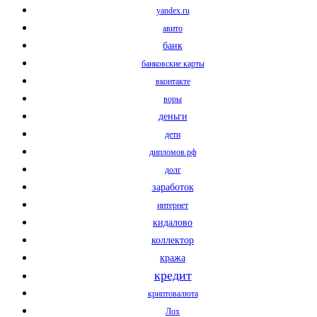
yandex.ru
авито
банк
банковские карты
вконтакте
воры
деньги
дети
дипломов.рф
долг
заработок
интернет
кидалово
коллектор
кража
кредит
криптовалюта
Лох