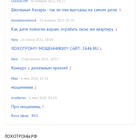
Ooole299
· 18 января 2022, 06:27
Школьные базары - так ли они выгодны на самом деле.
3
Annamoremore
· 16 января 2022, 03:15
Как дети помогли ворам, ограбить свою же квартиру.
1
Neo
· 13 июня 2021, 18:58
ЛОХОТРОН!!! МОШЕННИКИ!!! САЙТ: 2646.RU
1
Neo
· 19 февраля 2021, 18:57
Конкурс с денежным призом!
2
Max
· 6 мая 2020, 15:36
мошенники
2
erufanov
· 6 мая 2020, 04:24
Про мошенниц
7
Весь эфир
·
RSS
ЛОХОТРОНЫ.РФ