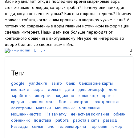
Вас не удивляет, откуда последнее время квартирные воры
столько знают о людях, которых грабят? Почему они приходят
тогда, когда хозяев нет дома? Как они открывают дверь? Почему
молчала собака, когда к ним проникли в квартиру чужие люди? А
потому что современные воры главным источником информации
сделали Интернет. Наши дети все больше переходят от
контактного общения к виртуальному. Им уже не интересно во
дворе болтать со сверстниками. Им...
admin
7
0
Теги
google
yandex.ru
авито
банк
банковские карты
вконтакте
воры
деньги
дети
дипломов.рф
долг
заработок
интернет
кидалово
коллектор
кража
кредит
криптовалюта
Лох
лохотрон
лохотронщики
лохотроны
магазин
мошенник
мошенники
мошенничество
На заметку
нечестная компания
обман
обменник
подстава
работа
работа в сети
развод
Разводы
семья
смс
телевикторина
торговля
юмор