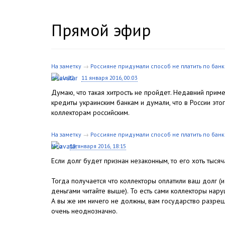
Прямой эфир
На заметку
→
Россияне придумали способ не платить по бан
nikola22
11 января 2016, 00:03
Думаю, что такая хитрость не пройдет. Недавний прим
кредиты украинским банкам и думали, что в России это
коллекторам российским.
На заметку
→
Россияне придумали способ не платить по бан
Neo
10 января 2016, 18:15
Если долг будет признан незаконным, то его хоть тыся
Тогда получается что коллекторы оплатили ваш долг (и
деньгами читайте выше). То есть сами коллекторы нару
А вы же им ничего не должны, вам государство разреши
очень неоднозначно.