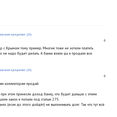
ковским кредитам.
(15)
0
ер с Крымом тому пример. Многие тоже не хотели платить
го не надо будет делать. А банки взяли да и продали все
ковским кредитам.
(15)
0
чам коллекторам продай.
 при этом принесли доход банку, что будет дальше с этими
шили закон и попали под статью 275.
ло (если до этого дойдёт) не выплачивать долг. Так что тут всё