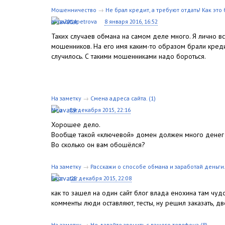
Мошенничество
→
Не брал кредит, а требуют отдать! Как это 
alina2014petrova
8 января 2016, 16:52
Таких случаев обмана на самом деле много. Я лично вс
мошенников. На его имя каким-то образом брали кредит
случилось. С такими мошенниками надо бороться.
На заметку
→
Смена адреса сайта.
(1)
Neo
29 декабря 2015, 22:16
Хорошее дело.
Вообще такой «ключевой» домен должен много денег 
Во сколько он вам обошёлся?
На заметку
→
Расскажи о способе обмана и заработай деньги.
Egor
25 декабря 2015, 22:08
как то зашел на один сайт блог влада енохина там чуд
комменты люди оставляют, тесты, ну решил заказать, д
На заметку
→
Не давайте звонить с вашего телефона
(8)