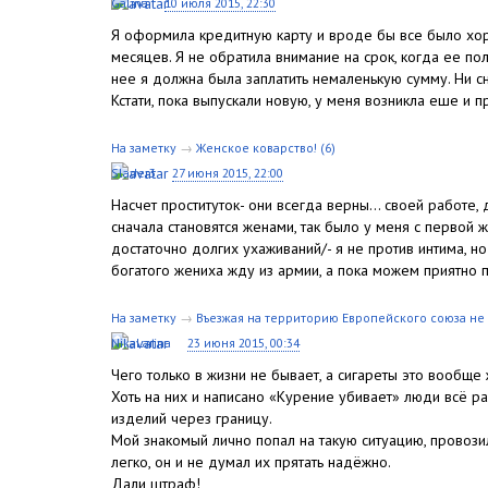
Galina
10 июля 2015, 22:30
Я оформила кредитную карту и вроде бы все было хор
месяцев. Я не обратила внимание на срок, когда ее пол
нее я должна была заплатить немаленькую сумму. Ни сн
Кстати, пока выпускали новую, у меня возникла еше и п
На заметку
→
Женское коварство!
(6)
Slader3
27 июня 2015, 22:00
Насчет проституток- они всегда верны… своей работе,
сначала становятся женами, так было у меня с первой 
достаточно долгих ухаживаний/- я не против интима, 
богатого жениха жду из армии, а пока можем приятно п
На заметку
→
Въезжая на территорию Европейского союза не 
NikaLarina
23 июня 2015, 00:34
Чего только в жизни не бывает, а сигареты это вообще 
Хоть на них и написано «Курение убивает» люди всё р
изделий через границу.
Мой знакомый лично попал на такую ситуацию, провози
легко, он и не думал их прятать надёжно.
Дали штраф!