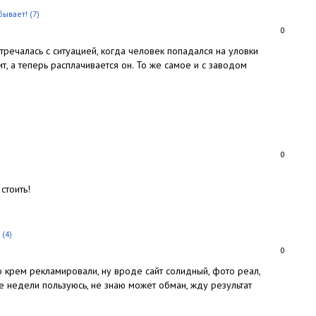
бывает!
(7)
0
тречалась с ситуацией, когда человек попадался на уловки
, а теперь расплачивается он. То же самое и с заводом
0
стоить!
(4)
0
о крем рекламировали, ну вроде сайт солидный, фото реал,
ве недели пользуюсь, не знаю может обман, жду результат