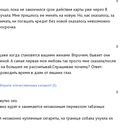
0
ошо, пока не закончился срок действия карты уже через 8
учала. Мне пришлось ее менять на новую. Но, как оказалось, за
имать, ни погашать кредит без новой оказалось невозможно.
росрочка.
0
 даже когда становятся вашими женами. Впрочем, бывает они
женой. А самая первая моя любовь так просто мне сказала/после
но на большее не рассчитывай.Спрашиваю почему? Ответ-
роводить время в дали от лишних глаз.
берите отечественных сигарет!
(5)
0
жутко зло.
авно курят и занимаются незаконным перевозом табачных
л незаконно купленные сигареты, на границе собака учуяла их