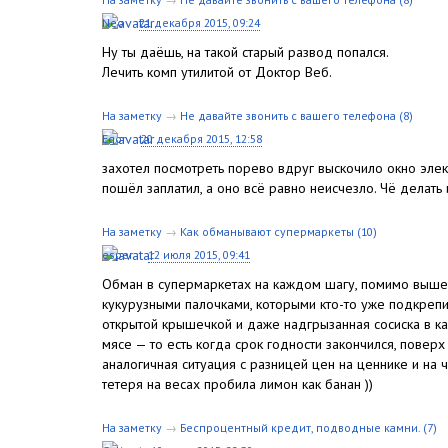
Neo
21 декабря 2015, 09:24
Ну ты даёшь, на такой старый развод попался.
Лечить комп утилитой от Доктор Веб.
На заметку
→
Не давайте звонить с вашего телефона
(8)
Egor
20 декабря 2015, 12:58
захотел посмотреть порево вдруг выскочило окно элек
пошёл заплатил, а оно всё равно неисчезло. Чё делать
На заметку
→
Как обманывают супермаркеты
(10)
esper
12 июля 2015, 09:41
Обман в супермаркетах на каждом шагу, помимо вышеск
кукурузными палочками, которыми кто-то уже подкрепил
открытой крышечкой и даже надгрызанная сосиска в ка
мясе — то есть когда срок годности закончился, поверх
аналогичная ситуация с разницей цен на ценнике и н
тетеря на весах пробила лимон как банан ))
На заметку
→
Беспроцентный кредит, подводные камни.
(7)