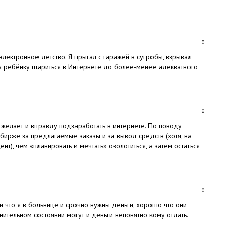
0
электронное детство. Я прыгал с гаражей в сугробы, взрывал
му ребёнку шариться в Интернете до более-менее адекватного
0
о желает и вправду подзаработать в интернете. По поводу
бирже за предлагаемые заказы и за вывод средств (хотя, на
нт), чем «планировать и мечтать» озолотиться, а затем остаться
0
и что я в больнице и срочно нужны деньги, хорошо что они
нительном состоянии могут и деньги непонятно кому отдать.