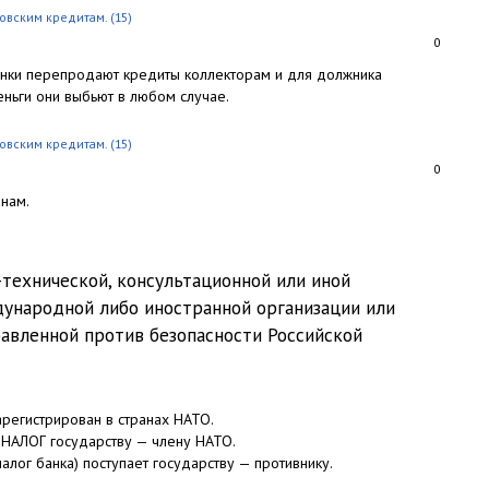
ковским кредитам.
(15)
0
 банки перепродают кредиты коллекторам и для должника
еньги они выбьют в любом случае.
ковским кредитам.
(15)
0
анам.
технической, консультационной или иной
ународной либо иностранной организации или
равленной против безопасности Российской
арегистрирован в странах НАТО.
т НАЛОГ государству — члену НАТО.
налог банка) поступает государству — противнику.