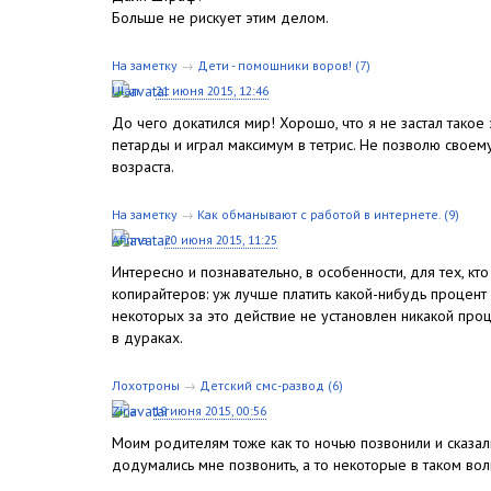
Больше не рискует этим делом.
На заметку
→
Дети - помошники воров!
(7)
Ulan
21 июня 2015, 12:46
До чего докатился мир! Хорошо, что я не застал такое 
петарды и играл максимум в тетрис. Не позволю свое
возраста.
На заметку
→
Как обманывают с работой в интернете.
(9)
Afinna
20 июня 2015, 11:25
Интересно и познавательно, в особенности, для тех, кт
копирайтеров: уж лучше платить какой-нибудь процент 
некоторых за это действие не установлен никакой проце
в дураках.
Лохотроны
→
Детский смс-развод
(6)
Zina
19 июня 2015, 00:56
Моим родителям тоже как то ночью позвонили и сказал
додумались мне позвонить, а то некоторые в таком вол