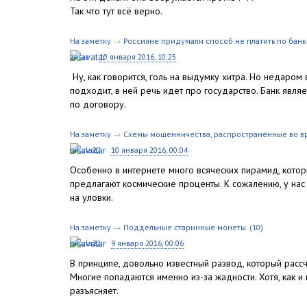
Так что тут всё верно.
На заметку
→
Россияне придумали способ не платить по бан
zaraz
10 января 2016, 10:25
Ну, как говорится, голь на выдумку хитра. Но недаром в
подходит, в ней речь идет про государство. Банк явл
по договору.
На заметку
→
Схемы мошенничества, распространённые во в
nikola22
10 января 2016, 00:04
Особенно в интернете много всяческих пирамид, кото
предлагают космические проценты. К сожалению, у нас
на уловки.
На заметку
→
Поддельные старинные монеты.
(10)
nikola22
9 января 2016, 00:06
В принципе, довольно известный развод, который расс
Многие попадаются именно из-за жадности. Хотя, как и
разъясняет.