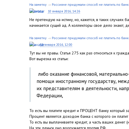
На заметку
→
Россияне придумали способ не платить по бан
smileboy
10 января 2016, 14:26
Не претендую на истину, но, кажется, в таких случаях
начинается сущий ад. А коллекторы свое дело знают, д
На заметку
→
Россияне придумали способ не платить по бан
Neo
10 января 2016, 12:00
Тут вы не правы. Статья 275 как раз относиться к гражд
Вот вырезка из статьи:
либо оказание финансовой, материально-
помощи иностранному государству, межд
их представителям в деятельности, нап
Федерации,
То есть вы платите кредит и ПРОЦЕНТ банку который з
Процент является доходом банка с которого он плати
То есть вы выплачиваете кредит, а часть ваших денег (
На эти деньги оно вооружается против РФ.