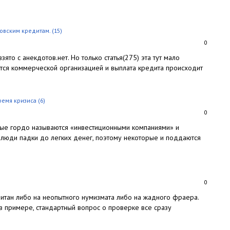
ковским кредитам.
(15)
0
зято с анекдотов.нет. Но только статья(275) эта тут мало
яется коммерческой организацией и выплата кредита происходит
ремя кризиса
(6)
0
рые гордо называются «инвестиционными компаниями» и
 люди падки до легких денег, поэтому некоторые и поддаются
0
читан либо на неопытного нумизмата либо на жадного фраера.
 в примере, стандартный вопрос о проверке все сразу