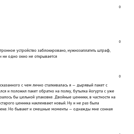
0
0
тронное устройство заблокировано, нужнозаплатить штраф,
 и ни одно окно не открывается
0
азанного с чем лично сталкивалась я — дырявый пакет с
ся и положил пакет обратно на полку, бутылка йогурта с уже
залось бы цельной упаковке. Двойные ценники, в частности на
 старого ценника наклеивают новый. Ну и не раз была
а чеке. Но бывают и смешные моменты — однажды мне сонная